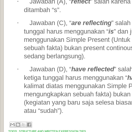
Jawaban (A), “
reflect
” salah karena
·
ditambah “s”.
Jawaban (C), “
are reflecting
” salah
·
tunggal harus menggunakan “
is
” dan 
menggunakan Simple Present (Untu
sebuah fakta) bukan present continou
sedang berlangsung).
Jawaban (D), “
have reflected
” sala
·
ketiga tunggal harus menggunakan “
h
kalimat diatas menggunakan Simple P
mengungkapkan sebuah fakta) bukan p
(kegiatan yang baru saja selesa biasan
atau “sudah”).
TOEFL STRUCTURE AND WRITTEN EXPRESSION TIPS