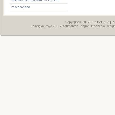
Pascasarjana
Copyright © 2012
UPA BAHASA
|La
Palangka Raya 73112 Kalimantan Tengah, Indonesia Desig