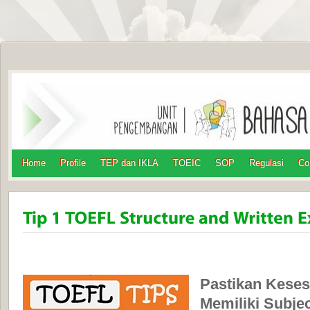
Home
Profile
TEP dan IKLA
TOEIC
SOP
Regulasi
Co
Pastikan Keses
Memiliki Subje