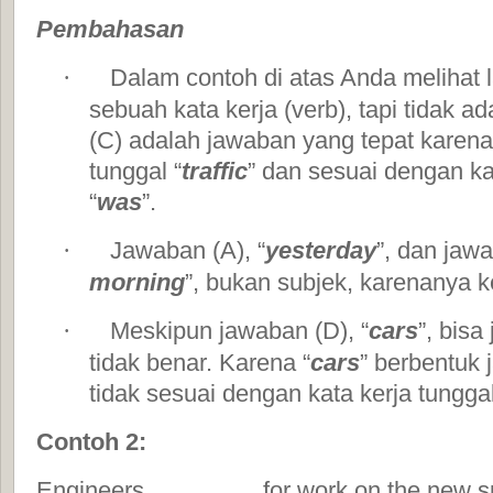
Pembahasan
Dalam contoh di atas Anda melihat
·
sebuah kata kerja (verb), tapi tidak 
(C) adalah jawaban yang tepat kare
tunggal “
traffic
” dan sesuai dengan ka
“
was
”.
Jawaban (A), “
yesterday
”, dan jawa
·
morning
”, bukan subjek, karenanya k
Meskipun jawaban (D), “
cars
”, bisa
·
tidak benar. Karena “
cars
” berbentuk
tidak sesuai dengan kata kerja tunggal
Contoh 2:
Engineers ________ for work on the new 