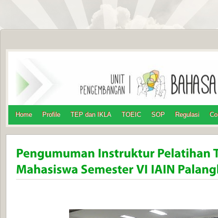
Home
Profile
TEP dan IKLA
TOEIC
SOP
Regulasi
Co