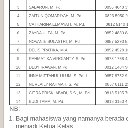
3
SABARUN, M. Pd.
0856 4648 3
4
ZAITUN QOMARIYAH, M. Pd.
0823 5050 9
5
CATHARINA ELMAYATI, M. Pd.
0812 5140 
6
ZAYDA ULFA, M. Pd.
0852 4880 8
7
NOVANIE SULASTRI, M. Pd
0857 5293 5
8
DELIS PRATIKA, M.A.
0852 4528 1
9
RAHMATIKA VIRGIANTY, S. Pd.
0878 1768 4
10
DEBY IRAWAN, M.Pd.
0812 1484 9
11
INNA MIFTAHUL ULUM, S. Pd. I
0857 8752 9
12
NURLAILY RAHMAH, S. Pd.
0857 8111 2
13
CITRA PRISKI ABADI,
S.S.,
M. Pd.
0813 5195 7
14
BUDI TAMA, M. Pd.
0813 3153 4
NB:
Bagi mahasiswa yang namanya berada d
menjadi Ketua Kelas