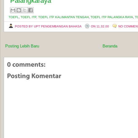
Palangkaraya
TOEFL
,
TOEFL ITP
,
TOEFL ITP KALIMANTAN TENGAH
,
TOEFL ITP PALANGKA RAYA
,
T
POSTED BY UPT PENGEMBANGAN BAHASA
ON 11.32.00
NO COMMEN
Posting Lebih Baru
Beranda