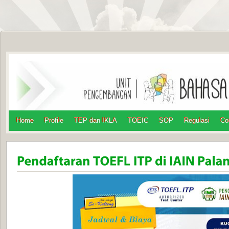
Home
Profile
TEP dan IKLA
TOEIC
SOP
Regulasi
Co