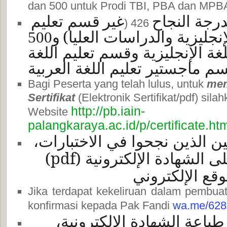
dan 500 untuk Prodi TBI, PBA dan MPB
درجة النجاح
غير
قسم تعليم
(
426
إنجليزية و
الدراسات العليا)
و500
لغة الإنجليزية وقسم تعليم اللغة
سم ماجستير تعليم اللغة العربية
Bagi Peserta yang telah lulus, untuk
mem
Sertifikat
(Elektronik Sertifikat/pdf) si
http://pb.iain-
Website
palangkaraya.ac.id/p/certificate.ht
ين الذين نجحوا في الاختبارات
)
pdf
لى الشهادة الإلكترونية
وقع الإلكتروني
Jika terdapat kekeliruan dalam pembuat
konfirmasi kepada Pak Fandi
wa.me/62
طباعة الشهادة الإلكترونية